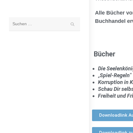
Alle Bücher vo
Buchhandel er
Diese
Website
durchsuchen
Bücher
Die Seelenköni
„
Spiel-Regeln
“
Korruption in K
Schau Dir selb
Freiheit und Fr
Downloadlink A
Downloadlink zu