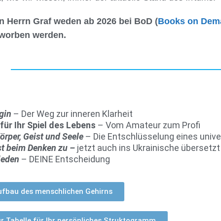
n Herrn Graf weden ab 2026 bei BoD (
Books on Dem
worben werden.
gin
– Der Weg zur inneren Klarheit
für Ihr Spiel des Lebens
– Vom Amateur zum Profi
örper, Geist und Seele
– Die Entschlüsselung eines univ
st beim Denken zu –
jetzt auch ins Ukrainische übersetzt
ieden
– DEINE Entscheidung
ufbau des menschlichen Gehirns
r Tabelle für Ihr persönliches Struktogramm