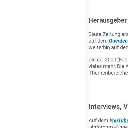
Herausgeber 
Diese Zeitung er
auf dem
Q
uerden
weiterhin auf de
Die ca. 3000 (Fac
vieles mehr. Die 
Themenbereiche 
Interviews, 
Auf dem
Y
ouTube
„
Anthropos-Kinde